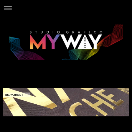
| BE. Y*UR/SELF |