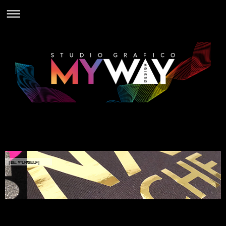
| BE. Y*UR/SELF |